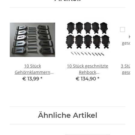
10 Stück
10 Stück geschnitzte
3 Stück
Gehörnklammern
Rehbock
geschn
Metall für
Trophäenschilder
AF 17,5
€ 13,99
*
€ 134,90
*
€
Rehgeweihe Reh
dunkel + 10 Stück
Eichen
Geweihe 52.2-10
Gehörnklammern
klei
G
Tro
Ähnliche Artikel