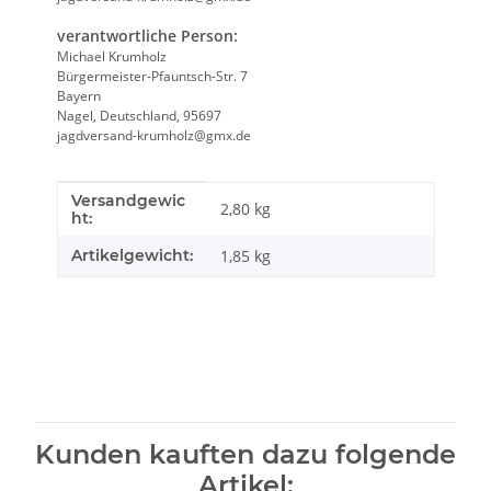
verantwortliche Person:
Michael Krumholz
Bürgermeister-Pfauntsch-Str. 7
Bayern
Nagel, Deutschland, 95697
jagdversand-krumholz@gmx.de
Versandgewic
Produkteigenschaft
Wert
2,80 kg
ht:
Artikelgewicht:
1,85
kg
Kunden kauften dazu folgende
Artikel: