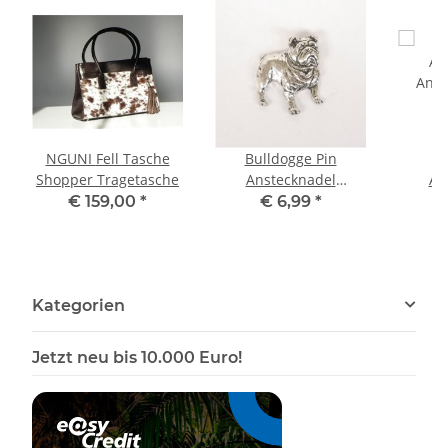
NGUNI Fell Tasche
Bulldogge Pin
B
Shopper Tragetasche
Anstecknadel
An
Anstecker Button
Anst
€ 159,00
*
€ 6,99
*
Kategorien
Jetzt neu bis 10.000 Euro!