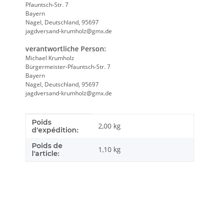
Pfauntsch-Str. 7
Bayern
Nagel, Deutschland, 95697
jagdversand-krumholz@gmx.de
verantwortliche Person:
Michael Krumholz
Bürgermeister-Pfauntsch-Str. 7
Bayern
Nagel, Deutschland, 95697
jagdversand-krumholz@gmx.de
Poids
Caractéristique du produit
Valeur
2,00 kg
d'expédition:
Poids de
1,10
kg
l'article: