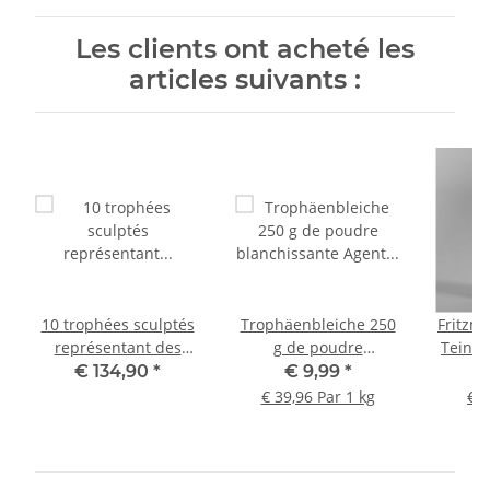
Les clients ont acheté les
articles suivants :
10 trophées sculptés
Trophäenbleiche 250
Fritzm
représentant des
g de poudre
Teintu
chevreuils, couleur
blanchissante Agent
Coule
€ 134,90
*
€ 9,99
*
foncée + 10 pinces
blanchissant
€ 39,96 Par 1 kg
€ 8
pour bois