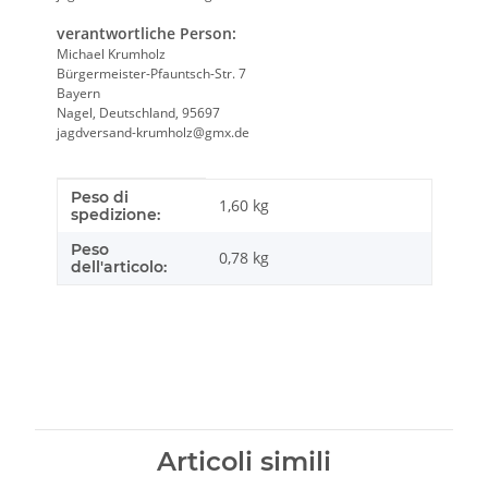
verantwortliche Person:
Michael Krumholz
Bürgermeister-Pfauntsch-Str. 7
Bayern
Nagel, Deutschland, 95697
jagdversand-krumholz@gmx.de
Peso di
Caratteristica prodotto
Valore
1,60 kg
spedizione:
Peso
0,78
kg
dell'articolo:
Articoli simili