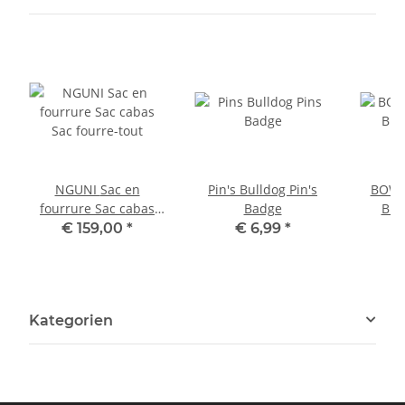
NGUNI Sac en
Pin's Bulldog Pin's
BOWL
fourrure Sac cabas
Badge
Bro
Sac fourre-tout
€ 159,00
*
€ 6,99
*
Kategorien