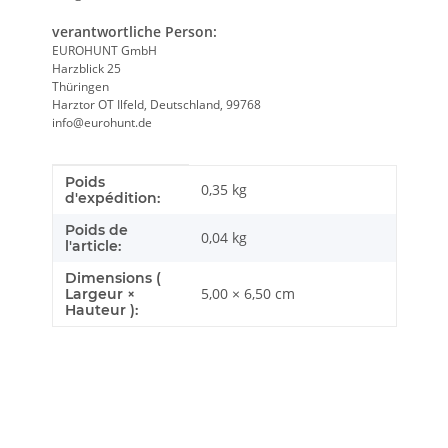
verantwortliche Person:
EUROHUNT GmbH
Harzblick 25
Thüringen
Harztor OT Ilfeld, Deutschland, 99768
info@eurohunt.de
Poids
Caractéristique du produit
Valeur
0,35 kg
d'expédition:
Poids de
0,04
kg
l'article:
Dimensions (
5,00 × 6,50 cm
Largeur ×
Hauteur ):