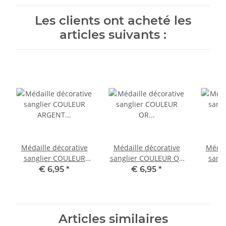
Les clients ont acheté les
articles suivants :
Médaille décorative
Médaille décorative
Médai
sanglier COULEUR
sanglier COULEUR OR
sang
ARGENT Distinction
Distinction
BRONZ
€ 6,95
*
€ 6,95
*
Récompense
Récompense
Ré
Articles similaires